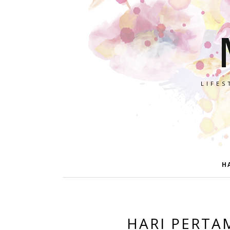
LIFES
H
HARI PERTA