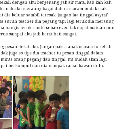
i sekali dengan aku bergenang gak air mata. kah kah kah
ngok anak aku meraung bagai didera macam budak mak
t dia keluar sambil teresak 'jangan laa tinggal asyraf'
 suruh teacher dia pegang tapi lagi teruk dia meraung.
dia nangis teruk camtu sebab even tak dapat mainan pun
erus sampai aku jadi berat hati sangat.
ang pesan dekat aku. Jangan paksa anak macam tu sebab
dak juga so tips dia teacher tu pesan tinggal dalam
 minta orang pegang dan tinggal. Itu budak akan lagi
mpai berkumpul dan dia nampak ramai kawan dulu.