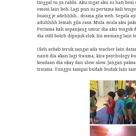
tinggal tu ya rabbi. Aku ingat aku ni hati bes
emosi lain beb. Lagi pun ni pertama kali te
buang je adehhhh... drama gila weh. Segala aya
aduhhhh lemah gila rasa. Mula-mula aku paksa
Pertama kali sepanjang umur dia aku tengok 
dia still boleh dipujuk elok. Ini memang lain t
Oleh sebab teruk sangat ada teacher lain dat
nanti dia akan lagi trauma, kira psychology bu
keadaan dia okay dan slow-slow. Jangan paksa
trauma. Tunggu sampai budak-budak lain sa