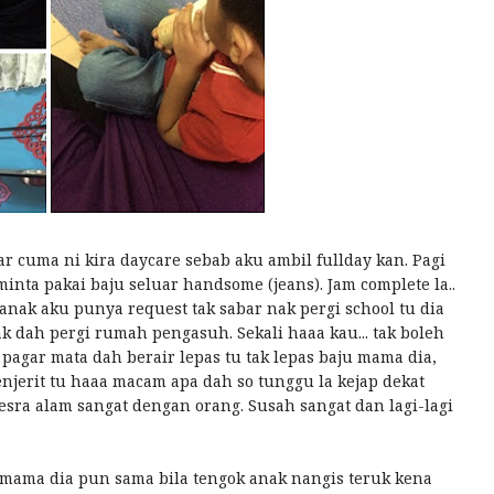
ar cuma ni kira daycare sebab aku ambil fullday kan. Pagi
inta pakai baju seluar handsome (jeans). Jam complete la..
anak aku punya request tak sabar nak pergi school tu dia
 dah pergi rumah pengasuh. Sekali haaa kau... tak boleh
pagar mata dah berair lepas tu tak lepas baju mama dia,
njerit tu haaa macam apa dah so tunggu la kejap dekat
esra alam sangat dengan orang. Susah sangat dan lagi-lagi
i mama dia pun sama bila tengok anak nangis teruk kena