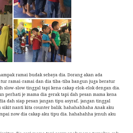
u nampak ramai budak sebaya dia. Dorang akan ada
tur ramai-ramai dan dia tiba-tiba bangun juga beratur
leh slow-slow tinggal tapi kena cakap elok-elok dengan dia.
un perhati je mama dia gerak tapi dah pesan mama kena
a dah siap pesan jangan tipu asyraf.. jangan tinggal
u sikit nanti kita counter balik. hahahahhaha Anak aku
mpai now dia cakap aku tipu dia. hahahahha jenuh aku