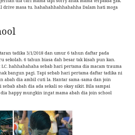
jeritan dia cari mama tapi sorry anak mama terpaksa gak.
bil drive masa tu. hahahahhahhahahha Dalam hati moga
hool
aran tadika 3/1/2018 dan umur 6 tahun daftar pada
u sekolah. 6 tahun biasa dah besar tak kisah pun kan.
kat LC. hahhahahaha sebab hari pertama dia macam trauma
knak bangun pagi. Tapi sebab hari pertama daftar tadika ni
an abah dia ambil cuti la. Hantar sama-sama dan join
 sebab abah dia ada sekali so okay sikit. Bila sampai
 dia happy mungkin ingat mama abah dia join school