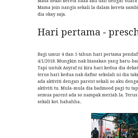
Masa dekat kereta haaa aku dah dengar suara 
Mama join nangis sekali la dalam kereta sam
dia okay saja.
Hari pertama - presc
Bagi umur 4 dan 5 tahun hari pertama pendaft
4/1/2018. Mungkin nak biasakan yang baru-bar
Tapi untuk Asyraf ni kira hari kedua dia de
terus hari kedua nak daftar sekolah ni dia ta
ada aktiviti dengan parent sekali so aku deng
aktiviti tu. Mula-mula dia badmood pagi tu tapi
semua parent ada so nampak meriah la. Terus
sekali kot. hahahha..