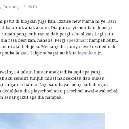
y, January 12, 2018
i patut di blogkan juga kan. Excuse new mama ni ye. Dari
adika
untuk anak aku ni. Dia pun asyik minta nak pergi
 rumah pengasuh ramai dah pergi school kan. Lagi satu
dia rasa best kan. hahaha. Pergi
speedmart
nampak buku,
 ni aku beli je la. Memang dia punya level excited nak
ng suka la kan. Takpe sebagai mak kita
layankan
je.
awalnya 4 tahun hantar anak tadika tapi apa yang
k aku sendiri tunjuk minat nak sekolah dan bukan
gi jangan la hantar. Lagi satu bayar pengasuh dengan
s dedahkan dia playschool atau preschool awal-awal sebab
an senang ikut apa dia nampak.