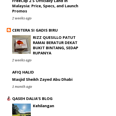
FreeClip 2 S Officially Land in
Malaysia: Price, Specs, and Launch
Promos
2 weeks ago
CERITERA SI GADIS BIRU
RIZZ QUESILLO PATUT
RAMAI BERATUR DEKAT
BUKIT BINTANG, SEDAP
RUPANYA
2 weeks ago
AFIQ HALID
Masjid Sheikh Zayed Abu Dhabi
1 month ago
QASEH DALIA'S BLOG
Kehilangan