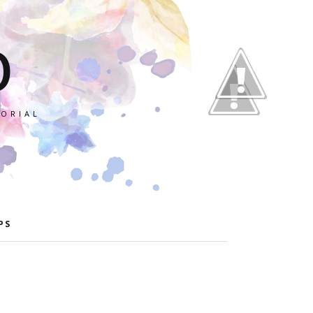
O
TORIAL
PS