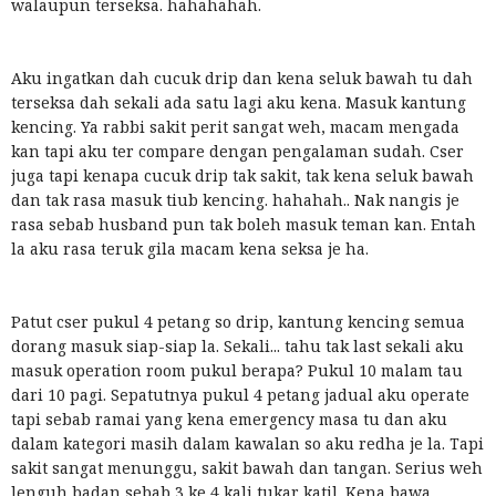
walaupun terseksa. hahahahah.
Aku ingatkan dah cucuk drip dan kena seluk bawah tu dah
terseksa dah sekali ada satu lagi aku kena. Masuk kantung
kencing. Ya rabbi sakit perit sangat weh, macam mengada
kan tapi aku ter compare dengan pengalaman sudah. Cser
juga tapi kenapa cucuk drip tak sakit, tak kena seluk bawah
dan tak rasa masuk tiub kencing. hahahah.. Nak nangis je
rasa sebab husband pun tak boleh masuk teman kan. Entah
la aku rasa teruk gila macam kena seksa je ha.
Patut cser pukul 4 petang so drip, kantung kencing semua
dorang masuk siap-siap la. Sekali... tahu tak last sekali aku
masuk operation room pukul berapa? Pukul 10 malam tau
dari 10 pagi. Sepatutnya pukul 4 petang jadual aku operate
tapi sebab ramai yang kena emergency masa tu dan aku
dalam kategori masih dalam kawalan so aku redha je la. Tapi
sakit sangat menunggu, sakit bawah dan tangan. Serius weh
lenguh badan sebab 3 ke 4 kali tukar katil. Kena bawa