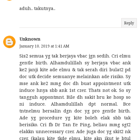
aduh.. takutnya..
Reply
Unknown
January 10, 2019 at 1:41 AM
Sis2 semua yg tak berjaya vbac jgn sedih. Cri elmu
gentle birth. Alhamdulillah sy berjaya vbac ank
ke2 janji kite ade elmu & tak serah diri bulat2 pd
doc utk decide semuanye melainkan ade risiko. Sy
mse ank ke2 mmg doc dh buat appointment utk
induce hnya sbb ank 1st czer. Thats not ok. So sy
tangguh appontmnt. Bile dh sakit bru ke hosp so
ni induce. Alhamdulillah dpt normal. Bce
tntnelmu bersalin dgn doc yg pro gentle birth.
Ade yg procedure yg kite boleh elak sbb tak
berisiko. Cri fb Dr Tan Ee Ping, beliau mmg sgt2
elakkn unnecessary czer. Ade juga doc yg skit2 nk
czer. (kalau kite tkde elmu, kite akn ikut je btul