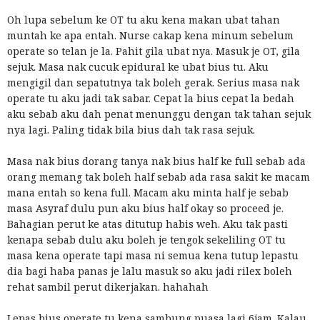
Oh lupa sebelum ke OT tu aku kena makan ubat tahan
muntah ke apa entah. Nurse cakap kena minum sebelum
operate so telan je la. Pahit gila ubat nya. Masuk je OT, gila
sejuk. Masa nak cucuk epidural ke ubat bius tu. Aku
mengigil dan sepatutnya tak boleh gerak. Serius masa nak
operate tu aku jadi tak sabar. Cepat la bius cepat la bedah
aku sebab aku dah penat menunggu dengan tak tahan sejuk
nya lagi. Paling tidak bila bius dah tak rasa sejuk.
Masa nak bius dorang tanya nak bius half ke full sebab ada
orang memang tak boleh half sebab ada rasa sakit ke macam
mana entah so kena full. Macam aku minta half je sebab
masa Asyraf dulu pun aku bius half okay so proceed je.
Bahagian perut ke atas ditutup habis weh. Aku tak pasti
kenapa sebab dulu aku boleh je tengok sekeliling OT tu
masa kena operate tapi masa ni semua kena tutup lepastu
dia bagi haba panas je lalu masuk so aku jadi rilex boleh
rehat sambil perut dikerjakan. hahahah
Lepas bius operate tu kena sambung puasa lagi 6jam. Kalau