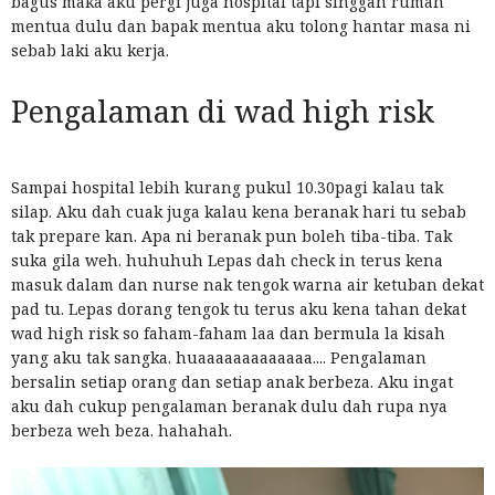
bagus maka aku pergi juga hospital tapi singgah rumah
mentua dulu dan bapak mentua aku tolong hantar masa ni
sebab laki aku kerja.
Pengalaman di wad high risk
Sampai hospital lebih kurang pukul 10.30pagi kalau tak
silap. Aku dah cuak juga kalau kena beranak hari tu sebab
tak prepare kan. Apa ni beranak pun boleh tiba-tiba. Tak
suka gila weh. huhuhuh Lepas dah check in terus kena
masuk dalam dan nurse nak tengok warna air ketuban dekat
pad tu. Lepas dorang tengok tu terus aku kena tahan dekat
wad high risk so faham-faham laa dan bermula la kisah
yang aku tak sangka. huaaaaaaaaaaaaa.... Pengalaman
bersalin setiap orang dan setiap anak berbeza. Aku ingat
aku dah cukup pengalaman beranak dulu dah rupa nya
berbeza weh beza. hahahah.