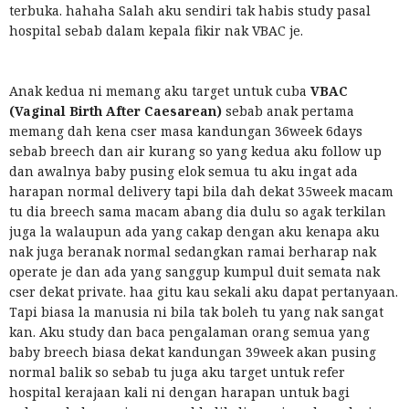
terbuka. hahaha Salah aku sendiri tak habis study pasal
hospital sebab dalam kepala fikir nak VBAC je.
Anak kedua ni memang aku target untuk cuba
VBAC
(Vaginal Birth After Caesarean)
sebab anak pertama
memang dah kena cser masa kandungan 36week 6days
sebab breech dan air kurang so yang kedua aku follow up
dan awalnya baby pusing elok semua tu aku ingat ada
harapan normal delivery tapi bila dah dekat 35week macam
tu dia breech sama macam abang dia dulu so agak terkilan
juga la walaupun ada yang cakap dengan aku kenapa aku
nak juga beranak normal sedangkan ramai berharap nak
operate je dan ada yang sanggup kumpul duit semata nak
cser dekat private. haa gitu kau sekali aku dapat pertanyaan.
Tapi biasa la manusia ni bila tak boleh tu yang nak sangat
kan. Aku study dan baca pengalaman orang semua yang
baby breech biasa dekat kandungan 39week akan pusing
normal balik so sebab tu juga aku target untuk refer
hospital kerajaan kali ni dengan harapan untuk bagi