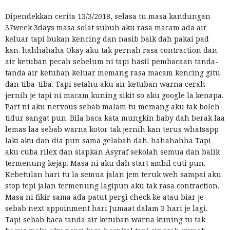
Dipendekkan cerita 13/3/2018, selasa tu masa kandungan
37week 3days masa solat subuh aku rasa macam ada air
keluar tapi bukan kencing dan nasib baik dah pakai pad
kan. hahhahaha Okay aku tak pernah rasa contraction dan
air ketuban pecah sebelum ni tapi hasil pembacaan tanda-
tanda air ketuban keluar memang rasa macam kencing gitu
dan tiba-tiba. Tapi setahu aku air ketuban warna cerah
jernih je tapi ni macam kuning sikit so aku google la kenapa.
Part ni aku nervous sebab malam tu memang aku tak boleh
tidur sangat pun. Bila baca kata mungkin baby dah berak laa
lemas laa sebab warna kotor tak jernih kan terus whatsapp
laki aku dan dia pun sama gelabah dah. hahahahha Tapi
aku cuba rilex dan siapkan Asyraf sekolah semua dan balik
termenung kejap. Masa ni aku dah start ambil cuti pun.
Kebetulan hari tu la semua jalan jem teruk weh sampai aku
stop tepi jalan termenung lagipun aku tak rasa contraction.
Masa ni fikir sama ada patut pergi check ke atau biar je
sebab next appoinment hari Jumaat dalam 3 hari je lagi.
Tapi sebab baca tanda air ketuban warna kuning tu tak