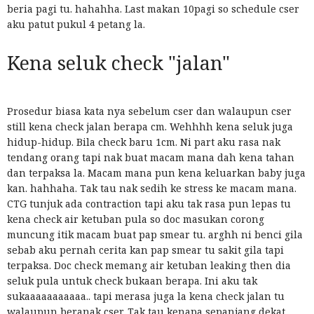
beria pagi tu. hahahha. Last makan 10pagi so schedule cser
aku patut pukul 4 petang la.
Kena seluk check "jalan"
Prosedur biasa kata nya sebelum cser dan walaupun cser
still kena check jalan berapa cm. Wehhhh kena seluk juga
hidup-hidup. Bila check baru 1cm. Ni part aku rasa nak
tendang orang tapi nak buat macam mana dah kena tahan
dan terpaksa la. Macam mana pun kena keluarkan baby juga
kan. hahhaha. Tak tau nak sedih ke stress ke macam mana.
CTG tunjuk ada contraction tapi aku tak rasa pun lepas tu
kena check air ketuban pula so doc masukan corong
muncung itik macam buat pap smear tu. arghh ni benci gila
sebab aku pernah cerita kan pap smear tu sakit gila tapi
terpaksa. Doc check memang air ketuban leaking then dia
seluk pula untuk check bukaan berapa. Ini aku tak
sukaaaaaaaaaaa.. tapi merasa juga la kena check jalan tu
walaupun beranak cser. Tak tau kenapa sepanjang dekat