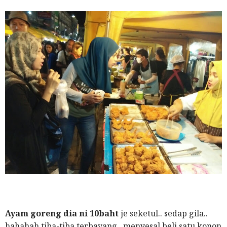
Ayam goreng dia ni 10baht
je seketul.. sedap gila..
hahahah tiba-tiba terbayang.. menyesal beli satu konon