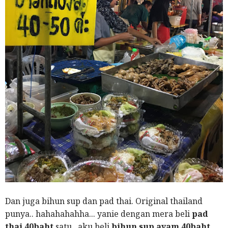
Dan juga bihun sup dan pad thai. Original thailand
punya.. hahahahahha... yanie dengan mera beli
pad
thai 40baht
satu.. aku beli
bihun sup ayam 40baht
..