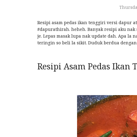
Thursda
Resipi asam pedas ikan tenggiri versi dapur a
#dapurathirah. heheh. Banyak resipi aku nak s
je. Lepas masak lupa nak update dah. Apa la nak
teringin so beli la sikit. Duduk berdua denga
Resipi Asam Pedas Ikan 