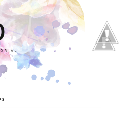
O
TORIAL
PS