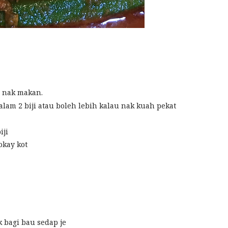
n nak makan.
lam 2 biji atau boleh lebih kalau nak kuah pekat
iji
okay kot
k bagi bau sedap je