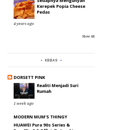
Sedapnya Mengunyah
Kerepek Popia Cheese
Pedas
4 years ago
Show All
KBBA9
DORSETT PINK
Realiti Menjadi Suri
Rumah
1 week ago
MODERN MUM'S THINGY
HUAWEI Pura 90s Series &