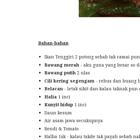
Bahan-bahan
Ikan Tenggiri 2 potong sebab tak ramai pu
Bawang merah
- aku guna yang besar so da
Bawang putih
2 ulas
Cili kering segengam
- rebus dan buang b
Belacan
- letak sikit dan kalau taknak pun 
Halia
1 inci
Kunyit hidup
1 inci
Daun kesum
Air asam jawa secukupnya
Bendi & Tomato
Halba 1sk - kalau takde tak payah sebab na