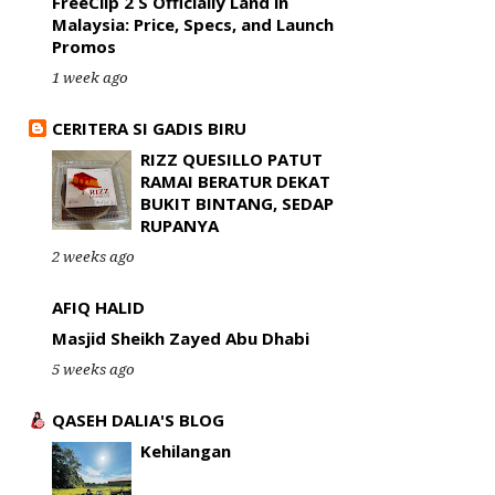
FreeClip 2 S Officially Land in
Malaysia: Price, Specs, and Launch
Promos
1 week ago
CERITERA SI GADIS BIRU
RIZZ QUESILLO PATUT
RAMAI BERATUR DEKAT
BUKIT BINTANG, SEDAP
RUPANYA
2 weeks ago
AFIQ HALID
Masjid Sheikh Zayed Abu Dhabi
5 weeks ago
QASEH DALIA'S BLOG
Kehilangan