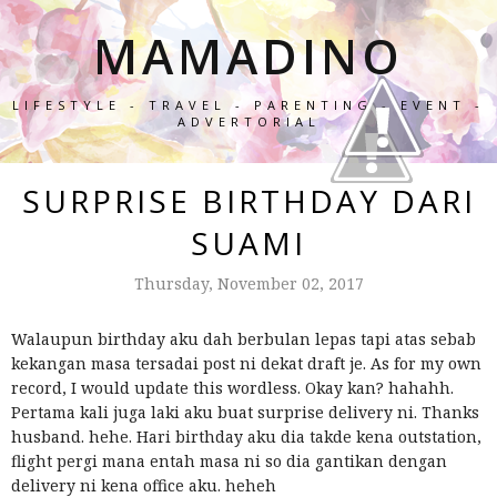
MAMADINO
LIFESTYLE - TRAVEL - PARENTING - EVENT -
ADVERTORIAL
SURPRISE BIRTHDAY DARI
SUAMI
Thursday, November 02, 2017
Walaupun birthday aku dah berbulan lepas tapi atas sebab
kekangan masa tersadai post ni dekat draft je. As for my own
record, I would update this wordless. Okay kan? hahahh.
Pertama kali juga laki aku buat surprise delivery ni. Thanks
husband. hehe. Hari birthday aku dia takde kena outstation,
flight pergi mana entah masa ni so dia gantikan dengan
delivery ni kena office aku. heheh