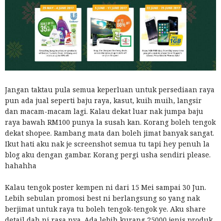
Jangan taktau pula semua keperluan untuk persediaan raya
pun ada jual seperti baju raya, kasut, kuih muih, langsir
dan macam-macam lagi. Kalau dekat luar nak jumpa baju
raya bawah RM100 punya la susah kan. Korang boleh tengok
dekat shopee. Rambang mata dan boleh jimat banyak sangat.
Ikut hati aku nak je screenshot semua tu tapi hey penuh la
blog aku dengan gambar. Korang pergi usha sendiri please.
hahahha
Kalau tengok poster kempen ni dari 15 Mei sampai 30 Jun.
Lebih sebulan promosi best ni berlangsung so yang nak
berjimat untuk raya tu boleh tengok-tengok ye. Aku share
detail dah ni rasa nya. Ada lebih kurang 25000 jenis produk