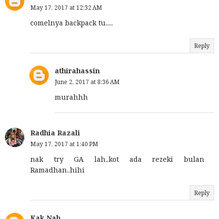
May 17, 2017 at 12:32 AM
comelnya backpack tu.....
Reply
athirahassin
June 2, 2017 at 8:36 AM
murahhh
Radhia Razali
May 17, 2017 at 1:40 PM
nak try GA lah..kot ada rezeki bulan
Ramadhan..hihi
Reply
Kak Nab