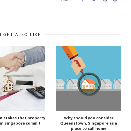
IGHT ALSO LIKE
istakes that property
Why should you consider
 in Singapore commit
Queenstown, Singapore as a
place to call home