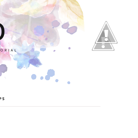
O
TORIAL
PS