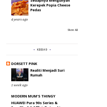
Sedapnya Mengunyah
Kerepek Popia Cheese
Pedas
4 years ago
Show All
KBBA9
DORSETT PINK
Realiti Menjadi Suri
Rumah
1 week ago
MODERN MUM'S THINGY
HUAWEI Pura 90s Series &