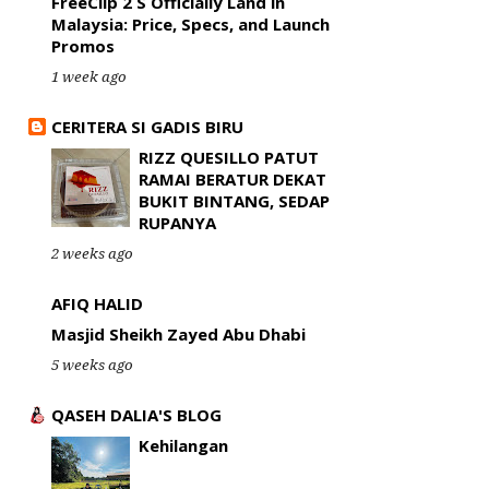
FreeClip 2 S Officially Land in
Malaysia: Price, Specs, and Launch
Promos
1 week ago
CERITERA SI GADIS BIRU
RIZZ QUESILLO PATUT
RAMAI BERATUR DEKAT
BUKIT BINTANG, SEDAP
RUPANYA
2 weeks ago
AFIQ HALID
Masjid Sheikh Zayed Abu Dhabi
5 weeks ago
QASEH DALIA'S BLOG
Kehilangan