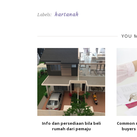
hartanah
Labels:
YOU M
Info dan persediaan bila beli
Common m
rumah dari pemaju
buyers