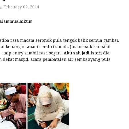
, February 02, 2014
salammualaikum
etiba rasa macam seronok pula tengok balik semua gambar.
uat kenangan abadi sendiri sudah. Just masuk kan sikit
 taip entry sambil rasa segan..
Aku sah jadi isteri dia
ah dekat masjid, acara pembatalan air sembahyang pula