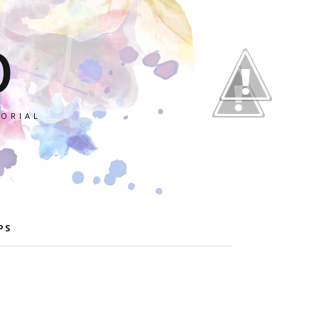
O
TORIAL
PS