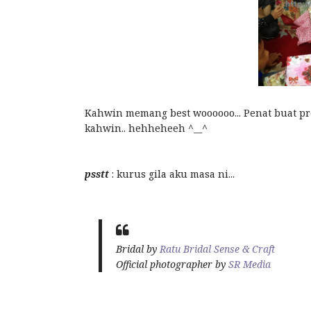
Kahwin memang best woooooo... Penat buat prep
kahwin.. hehheheeh ^__^
psstt
: kurus gila aku masa ni...
Bridal by
Ratu Bridal Sense & Craft
Official photographer by
SR Media