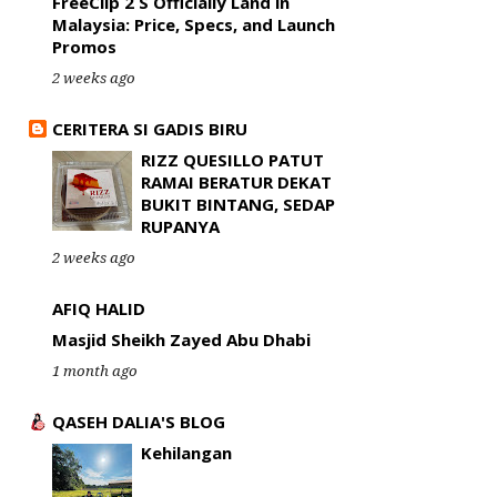
FreeClip 2 S Officially Land in
Malaysia: Price, Specs, and Launch
Promos
2 weeks ago
CERITERA SI GADIS BIRU
RIZZ QUESILLO PATUT
RAMAI BERATUR DEKAT
BUKIT BINTANG, SEDAP
RUPANYA
2 weeks ago
AFIQ HALID
Masjid Sheikh Zayed Abu Dhabi
1 month ago
QASEH DALIA'S BLOG
Kehilangan