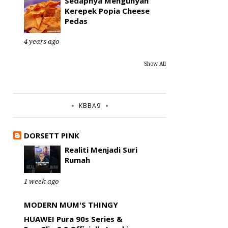
Sedapnya Mengunyah
Kerepek Popia Cheese
Pedas
4 years ago
Show All
KBBA9
DORSETT PINK
Realiti Menjadi Suri
Rumah
1 week ago
MODERN MUM'S THINGY
HUAWEI Pura 90s Series &