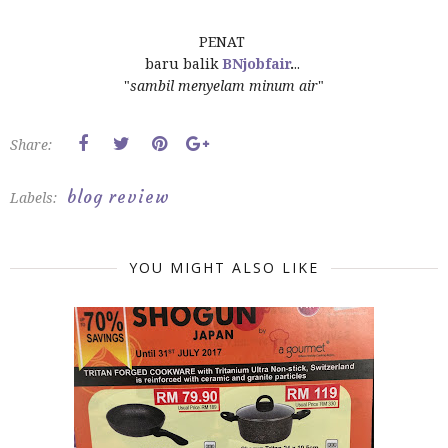
PENAT
baru balik
BNjobfair
.
..
"
sambil menyelam minum air
"
Share:
blog review
Labels:
YOU MIGHT ALSO LIKE