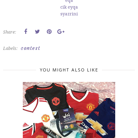
eqa
cik eyqa
syazrini
Share:
contest
Labels:
YOU MIGHT ALSO LIKE