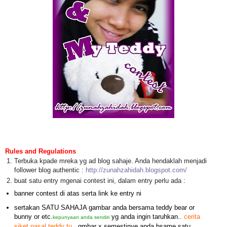
Rules and Regulations
Terbuka kpade mreka yg ad blog sahaje. Anda hendaklah menjadi
follower blog authentic :
http://zunahzahidah.blogspot.com/
buat satu entry mgenai contest ini, dalam entry perlu ada :
banner contest di atas serta link ke entry ni
sertakan SATU SAHAJA gambar anda bersama teddy bear or
bunny or etc.
yg anda ingin taruhkan..
cerita
kepunyaan anda sendiri
siket pasal teddy tu..
gmbar x semestinye anda bsame satu