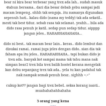
bear ni kira bear terbesar yang trex ada lah... sudah masuk
4tahun bersama... dari dia besar debab gebu sampai jadi
macam lempeng.. ohhh tak sengaja.. itu namanya digunakan
sepenuh hati... kalau dido (nama my teddy) tak ada sekatil...
mesti tak best tidur.. sebab rasa tak selamat.. yeahh.... bila ada
dido rasa penuh je katil.. sedap pun sedap tidur.. aipppp
jangan jeles... HAHAHHAHAHAHA....
dido ni best... tak macam bear lain... keras... dido lembut dan
disukai ramai.. ramai juga jeles dengan dido.. sian dia tak
faham apa itu jeles... HAHAHAHHAHA... tapi bukan dido je
trex ada.. banyak kot sampai mama tak tahu mana nak
simpan bear2 trex bila trex balik hostel kerana mengelak
kan debu sepanjang trex tak ada... yela tu kan padahal tak
nak nampak semak penuh bear... sighhh =.="
cukup kot?? jangan bagi trex bebel.. seksa korang nanti...
muahahahahhahaha
3 orang yang kena