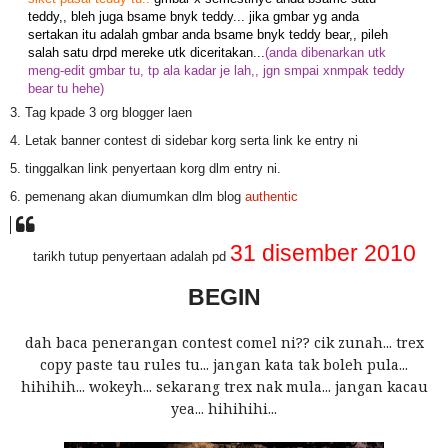
teddy,, bleh juga bsame bnyk teddy... jika gmbar yg anda
sertakan itu adalah gmbar anda bsame bnyk teddy bear,, pileh
salah satu drpd mereke utk diceritakan...
(anda dibenarkan utk
meng-edit gmbar tu, tp ala kadar je lah,, jgn smpai xnmpak teddy
bear tu hehe)
3. Tag kpade 3 org blogger laen
4. Letak banner contest di sidebar korg serta link ke entry ni
5. tinggalkan link penyertaan korg dlm entry ni.
6. pemenang akan diumumkan dlm blog
authentic
31 disember 2010
tarikh tutup penyertaan adalah pd
BEGIN
dah baca penerangan contest comel ni?? cik zunah... trex
copy paste tau rules tu... jangan kata tak boleh pula...
hihihih... wokeyh... sekarang trex nak mula... jangan kacau
yea... hihihihi...