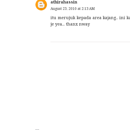
athirahassin
August 23, 2010 at 2:13 AM
itu merujuk kepada area kajang.. ini ka
je yea... thanx nway