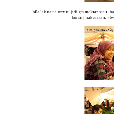
bila lak nama trex ni jadi
sjn moktar
xtau.. h
korang nak makan.. alwa