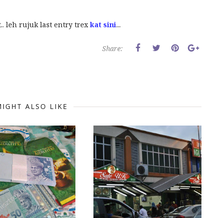
. leh rujuk last entry trex
kat sini
...
Share:
IGHT ALSO LIKE