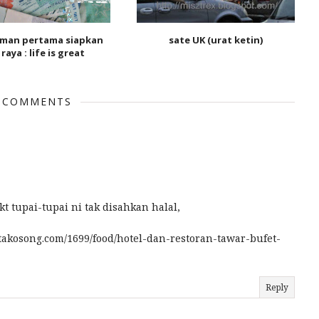
man pertama siapkan
sate UK (urat ketin)
raya : life is great
 COMMENTS
kt tupai-tupai ni tak disahkan halal,
song.com/1699/food/hotel-dan-restoran-tawar-bufet-
Reply