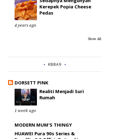
Sedapnya Mengunyah
Kerepek Popia Cheese
Pedas
4 years ago
Show All
KBBA9
DORSETT PINK
Realiti Menjadi Suri
Rumah
1 week ago
MODERN MUM'S THINGY
HUAWEI Pura 90s Series &