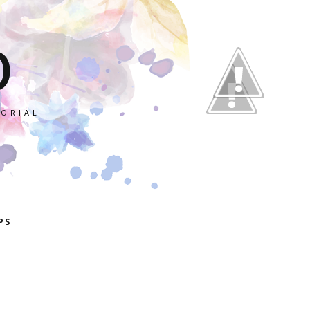
O
TORIAL
PS