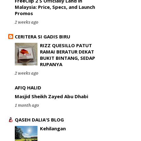
FreeClip 2 S Officially Land in
Malaysia: Price, Specs, and Launch
Promos
2 weeks ago
CERITERA SI GADIS BIRU
RIZZ QUESILLO PATUT
RAMAI BERATUR DEKAT
BUKIT BINTANG, SEDAP
RUPANYA
2 weeks ago
AFIQ HALID
Masjid Sheikh Zayed Abu Dhabi
1 month ago
QASEH DALIA'S BLOG
Kehilangan