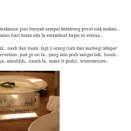
.. makanan pun banyak sampai kembung perut nak makan...
kalau hari biasa ada la steamboat bagai tu semua...
.. nash dan nasir.. lagi 2 orang (zati dan matbeg) xdapat
vation.. just go on la... yang lain jauh sangat lak... huuh...
nya.. adeshhh... naseb la.. sume U jauh2.. wuwuwuuw...