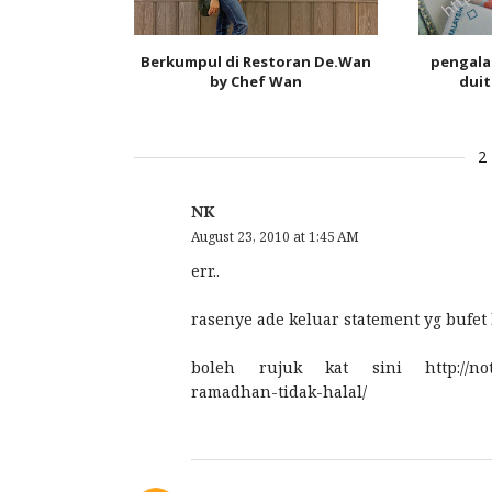
Berkumpul di Restoran De.Wan
pengala
by Chef Wan
duit 
2
NK
August 23, 2010 at 1:45 AM
err..
rasenye ade keluar statement yg bufet 
boleh rujuk kat sini http://notako
ramadhan-tidak-halal/