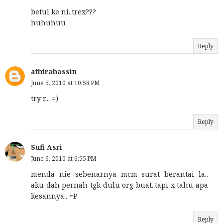
betul ke ni..trex???
huhuhuu
Reply
athirahassin
June 5, 2010 at 10:58 PM
try r... =)
Reply
Sufi Asri
June 6, 2010 at 6:55 PM
menda nie sebenarnya mcm surat berantai la..
aku dah pernah tgk dulu org buat..tapi x tahu apa
kesannya.. =P
Reply