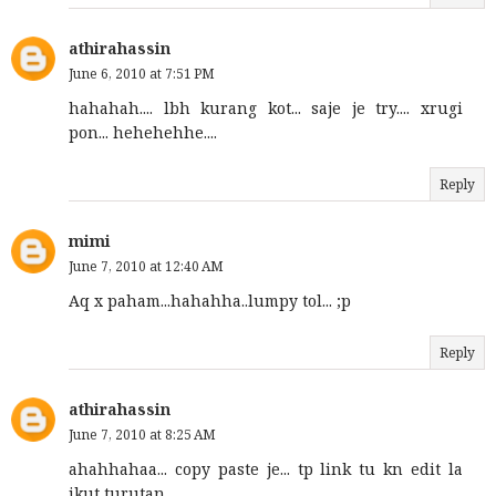
athirahassin
June 6, 2010 at 7:51 PM
hahahah.... lbh kurang kot... saje je try.... xrugi
pon... hehehehhe....
Reply
mimi
June 7, 2010 at 12:40 AM
Aq x paham...hahahha..lumpy tol... ;p
Reply
athirahassin
June 7, 2010 at 8:25 AM
ahahhahaa... copy paste je... tp link tu kn edit la
ikut turutan...