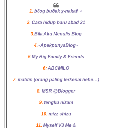
1.
bℓog buðak χ-nakaℓ ♂
2.
Cara hidup baru abad 21
3.
Bila Aku Menulis Blog
4.
~ApekpunyaBlog~
5.
My Big Family & Friends
6:
ABCMILO
7.
matdin (orang paling terkenal hehe…)
8.
MSR @Blogger
9.
tengku nizam
10.
mizz shizu
11.
Myself V3 Me &