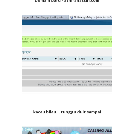
Domain baru - athirahassin.com
kacau bilau... tunggu duit sampai