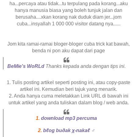
ha...percaya atau tidak...tu terpulang pada korang...aku
hanya manusia biasa yang boleh tunjuk jalan dan
berusaha....xkan korang nak duduk diam jer...jom
cuba...insyallah 1 000 000 visitor datang nya......
Jom kita ramai-ramai bloger-bloger cuba trick kat bawah,
benda ni pon aku dapat dari page
BeMie's WoRLd
Thanks kepada anda dengan tips ini.
1. Tulis posting artikel seperti posting ini, atau copy-paste
artikel ini. Kemudian beri tajuk yang menarik.
2. Anda hanya cuma meletakkan Link URL di bawah ini
untuk artikel yang anda tuliskan dalam blog / web anda.
1.
download mp3 percuma
2.
bℓog buðak χ-nakaℓ ♂