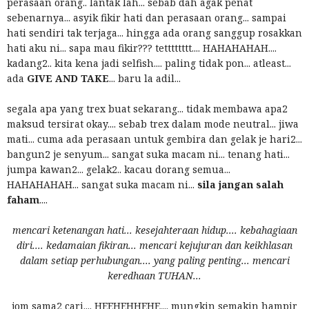
perasaan orang.. lantak lah... sebab dah agak penat
sebenarnya... asyik fikir hati dan perasaan orang... sampai
hati sendiri tak terjaga... hingga ada orang sanggup rosakkan
hati aku ni... sapa mau fikir??? tetttttttt.... HAHAHAHAH....
kadang2.. kita kena jadi selfish.... paling tidak pon... atleast...
ada
GIVE AND TAKE
... baru la adil...
segala apa yang trex buat sekarang... tidak membawa apa2
maksud tersirat okay.... sebab trex dalam mode neutral... jiwa
mati... cuma ada perasaan untuk gembira dan gelak je hari2...
bangun2 je senyum... sangat suka macam ni... tenang hati...
jumpa kawan2... gelak2.. kacau dorang semua...
HAHAHAHAH... sangat suka macam ni...
sila jangan salah
faham
....
mencari ketenangan hati... kesejahteraan hidup.... kebahagiaan
diri.... kedamaian fikiran... mencari kejujuran dan keikhlasan
dalam setiap perhubungan.... yang paling penting... mencari
keredhaan TUHAN...
jom sama2 cari.... HEEHEHHEHE.... mungkin semakin hampir