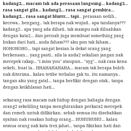
kadang2... macam tak ada perasaan langsung... kadang2...
rasa sangat gila... kadang2... rasa sangat gembira...
kadang2... rasa sangat blurrr.... tapi
... perasaan sedih...
kecewa... bengang... tak berapa nak wujud... apa tandanya???
kadang2... apa yang ada dihati.. tak mampu nak diluahkan
dengan kata2.... dan pernah juga membuat something yang
bukan dari hati... anda faham??? aku pon tak faham...
HOHOHOHO.... tapi sangat kesian la dekat orang yang
berkenaan.... yang pasti... sila la anda2 sekalian jangan nak
merepek cakap... "i miss you" ataupun... "syg"... nak rasa kena
sekeh.. buat la... HHAHAHAHAHA.... macam tak berapa boleh
nak diterima... kalau tetibe terbalas gak tu.. itu namanya...
tangan aku yang gatal.... tanpa berfikir dengan otak... tanpa
dengan keikhlasan hati....
sekarang rasa macam nak hidup dengan bahagia dengan
orang2 sekeliling tanpa menghiraukan perkara2 merepek
dan remeh untuk difikirkan.. sebab semua itu disebabkan
syaitan nak rosakan hidup orang.... HUHUHUHU.... kalau
semua orang nak kata trex jahat.... tanpa fikirkan hati dan