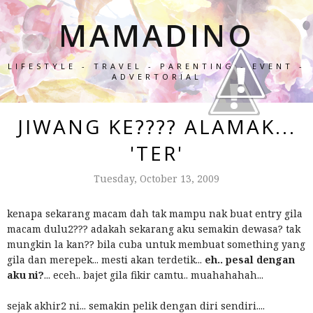
MAMADINO
LIFESTYLE - TRAVEL - PARENTING - EVENT -
ADVERTORIAL
JIWANG KE???? ALAMAK...
'TER'
Tuesday, October 13, 2009
kenapa sekarang macam dah tak mampu nak buat entry gila
macam dulu2??? adakah sekarang aku semakin dewasa? tak
mungkin la kan?? bila cuba untuk membuat something yang
gila dan merepek... mesti akan terdetik...
eh.. pesal dengan
aku ni?
... eceh.. bajet gila fikir camtu.. muahahahah...
sejak akhir2 ni... semakin pelik dengan diri sendiri....