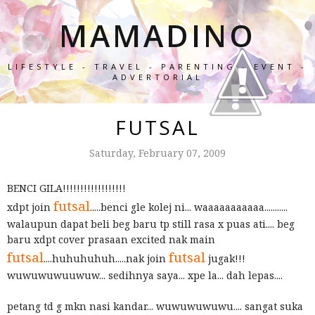
MAMADINO
LIFESTYLE - TRAVEL - PARENTING - EVENT -
ADVERTORIAL
FUTSAL
Saturday, February 07, 2009
BENCI GILA!!!!!!!!!!!!!!!!!!
futsal
xdpt join
.....benci gle kolej ni... waaaaaaaaaaa...........
walaupun dapat beli beg baru tp still rasa x puas ati.... beg
baru xdpt cover prasaan excited nak main
futsal
futsal
....huhuhuhuh.....nak join
jugak!!!
wuwuwuwuuwuw... sedihnya saya... xpe la... dah lepas....
petang td g mkn nasi kandar... wuwuwuwuwu.... sangat suka