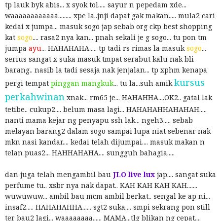
tp lauk byk abis... x syok tol..... sayur n pepedam xde...
waaaaaaaaaaaa......... xpe la..jnji dapat gak makan..... mula2 cari
kedai x jumpa... masuk sogo jap sebab org ckp best shopping
kat
sogo
.... rasa2 nya kan... pnah sekali je g sogo... tu pon tm
jumpa
ayu
... HAHAHAHA..... tp tadi rs rimas la masuk
sogo
...
serius sangat x suka masuk tmpat serabut kalu nak bli
barang.. nasib la tadi sesaja nak jenjalan... tp xphm kenapa
kursus
pergi tempat
pinggan mangkuk
... tu la...suh amik
perkahwinan
xnak... rm65 je... HAHAHHA....OK2.. gatal lak
tetibe.. cukup2.... belum masa lagi... HAHAHAHHAHAHAH.....
nanti mama kejar ng penyapu ssh lak... ngeh3..... sebab
melayan barang2 dalam sogo sampai lupa niat sebenar nak
mkn nasi kandar.... kedai telah dijumpai.... masuk makan n
telan puas2... HAHHAHAHA.... sungguh bahagia.....
dan juga telah mengambil bau
JLO live lux
jap.... sangat suka
perfume tu.. xsbr nya nak dapat.. KAH KAH KAH KAH.......
wuwuwuw... ambil bau mcm ambil berkat.. sengal ke ap ni...
insaf2..... HAHAHAHHA...... sgt2 suka.... smpi sekrang pon still
ter bau2 lagi... waaaaaaaa...... MAMA...tlg blikan ng cepat....