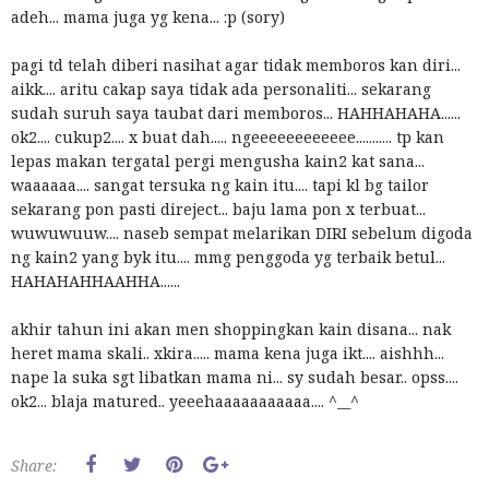
adeh... mama juga yg kena... :p (sory)
pagi td telah diberi nasihat agar tidak memboros kan diri...
aikk.... aritu cakap saya tidak ada personaliti... sekarang
sudah suruh saya taubat dari memboros... HAHHAHAHA......
ok2.... cukup2.... x buat dah..... ngeeeeeeeeeeee........... tp kan
lepas makan tergatal pergi mengusha kain2 kat sana...
waaaaaa.... sangat tersuka ng kain itu.... tapi kl bg tailor
sekarang pon pasti direject... baju lama pon x terbuat...
wuwuwuuw.... naseb sempat melarikan DIRI sebelum digoda
ng kain2 yang byk itu.... mmg penggoda yg terbaik betul...
HAHAHAHHAAHHA......
akhir tahun ini akan men shoppingkan kain disana... nak
heret mama skali.. xkira..... mama kena juga ikt.... aishhh...
nape la suka sgt libatkan mama ni... sy sudah besar.. opss....
ok2... blaja matured.. yeeehaaaaaaaaaaa.... ^__^
Share: