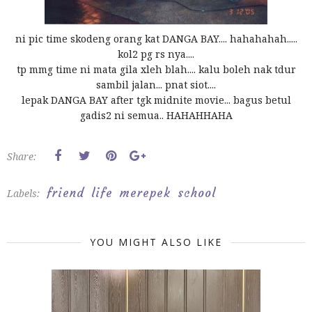
ni pic time skodeng orang kat DANGA BAY.... hahahahah.....
kol2 pg rs nya....
tp mmg time ni mata gila xleh blah.... kalu boleh nak tdur
sambil jalan... pnat siot....
lepak DANGA BAY after tgk midnite movie... bagus betul
gadis2 ni semua.. HAHAHHAHA
Share:
friend
life
merepek
school
Labels:
YOU MIGHT ALSO LIKE