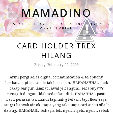
MAMADINO
LIFESTYLE - TRAVEL - PARENTING - EVENT -
ADVERTORIAL
CARD HOLDER TREX
HILANG
Friday, February 06, 2009
arini pergi kelas digital communication & telephony
lambat.... tapi macam la tak biasa kan.. HAHAHAHHA..... nak
cakap bangun lambat... awal je bangun... sebabnya???
menagih dengan tidak sedar kan diri.. HAHAHHA... pastu
baru perasan tak mandi lagi nak g kelas..... tapi floor saya
sangat banyak air ok... sapa yang tak jumpa cari air tu sila la
datang.. HAHAHAH... bahagia tol.. ngeh...ngeh.. ngeh.... sebab