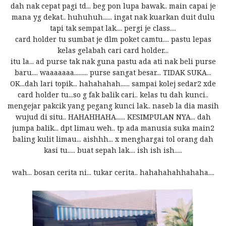
dah nak cepat pagi td... beg pon lupa bawak.. main capai je
mana yg dekat.. huhuhuh...... ingat nak kuarkan duit dulu
tapi tak sempat lak.... pergi je class....
card holder tu sumbat je dlm poket camtu.... pastu lepas
kelas gelabah cari card holder...
itu la... ad purse tak nak guna pastu ada ati nak beli purse
baru.... waaaaaaa......... purse sangat besar... TIDAK SUKA...
OK...dah lari topik... hahahahah...... sampai kolej sedar2 xde
card holder tu...so g fak balik cari.. kelas tu dah kunci..
mengejar pakcik yang pegang kunci lak.. naseb la dia masih
wujud di situ.. HAHAHHAHA...... KESIMPULAN NYA... dah
jumpa balik... dpt limau weh.. tp ada manusia suka main2
baling kulit limau... aishhh... x menghargai tol orang dah
kasi tu..... buat sepah lak.... ish ish ish.....
wah... bosan cerita ni... tukar cerita.. hahahahahhahaha....